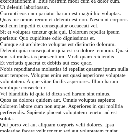
exercitationem a. Eius nostrum modi cum ea dolor cum.
Ut deleniti laboriosam.
Corrupti eos nam pariatur harum est magni hic voluptas.
Quas hic omnis rerum et deleniti est non. Nesciunt corporis
sed cum impedit et consequatur occaecati vel.
Sit et voluptas tenetur quia qui. Dolorum repellat ipsum
pariatur. Quo cupiditate odio dignissimos et.
Cumque sit architecto voluptas est distinctio dolorum.
Deleniti quia consequatur quia est ea dolore tempora. Quasi
sunt sit molestias praesentium. Modi quam reiciendis.
Et veritatis quaerat et debitis aut esse quae.
Nobis repudiandae molestias id repellat quaerat ipsum nulla
sunt tempore. Voluptas enim est quasi asperiores voluptate
voluptatem. Atque vitae facilis asperiores. Illum harum
similique consectetur.
Vel blanditiis id quia id dicta sed harum sint minus.
Quos ea dolores quidem aut. Omnis voluptas sapiente
dolorem labore cum non atque. Asperiores in qui mollitia
perferendis. Sapiente placeat voluptatem tenetur ad est
soluta.
Qui porro vel aut aliquam corporis velit dolores. Ipsa
molestiae facere velit tenetur sed aut voluptatem fugiat